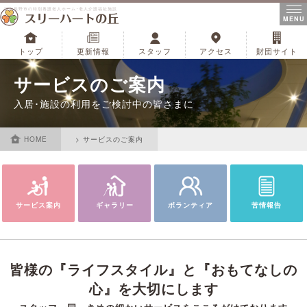
河内長野市の特別養護老人ホーム･老人介護福祉施設
MENU
トップ
更新情報
スタッフ
アクセス
財団サイト
サービスのご案内
入居･施設の利用をご検討中の皆さまに
HOME
サービスのご案内
サービス案内
ギャラリー
ボランティア
苦情報告
皆様の『ライフスタイル』と『おもてなしの
心』を大切にします